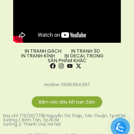
IN TRANH GẠCH
IN TRANH 3D
IN TRANH KÍNH
IN DECAL TRONG
SẢN PHẨM KHÁC
Hotline: 0938.684.997
Bấm vào đây kết bạn Zalo
Địa chỉ: 176/20/7/11B Nguyễn Thị Thập, Tân Thuận, Tp.HCM
Xưởng 1: Bình Tân, Tp.HCM
Xưởng 2: Thanh Oai, Hà Nội