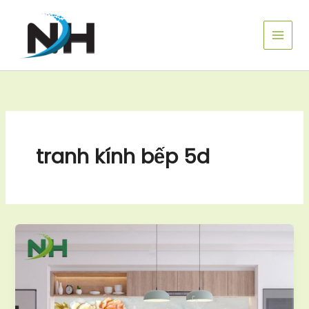
Nhảy
tới
nội
dung
tranh kính bếp 5d