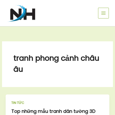
Nhảy
tới
nội
dung
tranh phong cảnh châu
âu
TIN TỨC
Top những mẫu tranh dán tường 3D