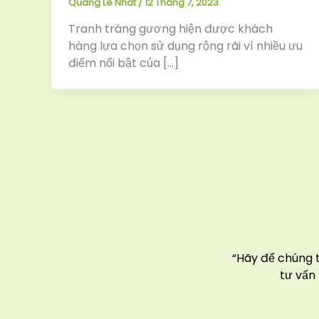
Quang Le Nhat
/
12 Tháng 7, 2023
Tranh tráng gương hiện được khách
hàng lựa chọn sử dụng rộng rãi vì nhiều ưu
điểm nổi bật của […]
“Hãy để chúng 
tư vấn