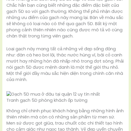
Chắc hẳn bạn cũng biết những đặc điểm đặc biệt của
gạch 5D so với gạch thường. Không thể phủ nhận được
những ưu điểm của gạch này mang lại. Bàn về màu sắc
sẽ không có loại nào có thể qua gạch 5D. Bất kỳ một
phong cảnh thiên nhiên nào cũng được mô tả vô cùng
chân thật trong từng viên gạch.
Loại gạch này mang tất cả những vẻ đẹp sống động
như: đàn cá heo bơi lội, thác nước hùng vĩ, bãi cỏ canh
mướt hay những hòn đá nhấp nhô trong đợt sóng. Phải
nói gạch 5D được mệnh danh là một thế giới thu nhỏ.
Một thế giới đầy màu sắc hiện diện trong chính căn nhà
của mình.
Tranh gạch 5D phòng khách ốp tường
Không chỉ chinh phục khách hàng bằng những hình ảnh
thiên nhiên mà còn có những sản phẩm từ men sứ.
Men sứ được gọt giũa, trau chuốt các chi thiết tạo hình
cho cảm giác như ngọc tạo thành. Vẻ đẹp uyển chuyển