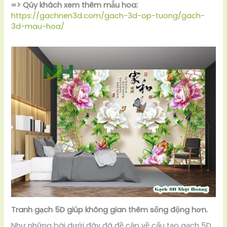
=> Qúy khách xem thêm mẫu hoa:
https://gachnen3d.com/gach-3d-op-tuong/gach-
3d-mau-hoa/
Tranh gạch 5D giúp không gian thêm sống động hơn.
Như những bài dưới đây đã đề cập về cấu tạo gạch 5D.