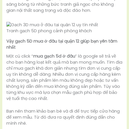
sáng bóng từ những bức tranh giả ngọc cho không
gian nội thất sang trọng và độc đáo hơn.
Tranh gạch 5D phong cảnh phòng khách
Vậy gạch 5D mua ở đâu tại quận 12 giúp bạn yên tâm
nhất
Một cú click “
mua gạch 5d ở đâu
” là google sẽ trả về
cho bạn hàng loạt kết quả mà bạn mong muốn. Tìm địa
chỉ mua gạch khá đơn giản nhưng tìm đơn vị cung cấp
uy tín không dễ dàng. Nhiều đơn vị cung cấp hàng kém
chất lượng, sản phẩm lên màu không đẹp hoặc tư vấn
không kỹ dẫn đến mua không đúng sản phẩm. Tùy vào
từng khu vực mà lựa chọn mẫu gạch phù hợp để bảo
vệ tuổi thọ cao nhất.
Bạn nên tham khảo bạn bè và đi đế trực tiếp cửa hàng
để xem mẫu. Từ đó đưa ra quyết định đúng đắn cho
mình nhé.