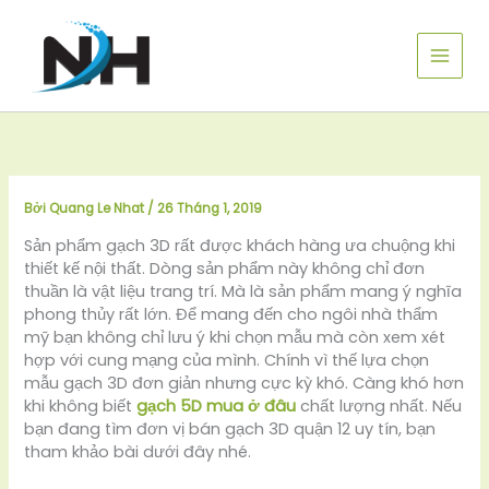
Nhảy
tới
nội
dung
Bởi
Quang Le Nhat
/
26 Tháng 1, 2019
Sản phẩm gạch 3D rất được khách hàng ưa chuộng khi
thiết kế nội thất. Dòng sản phẩm này không chỉ đơn
thuần là vật liệu trang trí. Mà là sản phẩm mang ý nghĩa
phong thủy rất lớn. Để mang đến cho ngôi nhà thẩm
mỹ bạn không chỉ lưu ý khi chọn mẫu mà còn xem xét
hợp với cung mạng của mình. Chính vì thế lựa chọn
mẫu gạch 3D đơn giản nhưng cực kỳ khó. Càng khó hơn
khi không biết
gạch 5D mua ở đâu
chất lượng nhất. Nếu
bạn đang tìm đơn vị bán gạch 3D quận 12 uy tín, bạn
tham khảo bài dưới đây nhé.