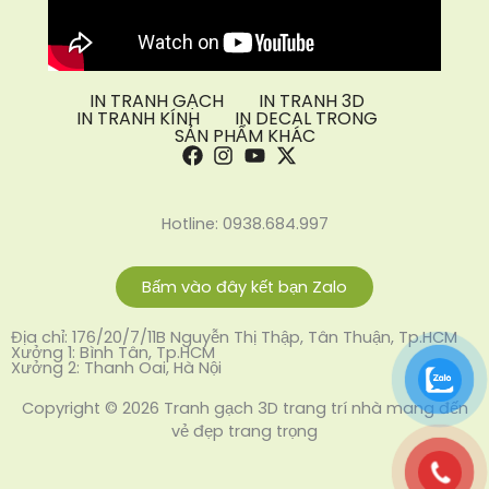
IN TRANH GẠCH
IN TRANH 3D
IN TRANH KÍNH
IN DECAL TRONG
SẢN PHẨM KHÁC
Hotline: 0938.684.997
Bấm vào đây kết bạn Zalo
Địa chỉ: 176/20/7/11B Nguyễn Thị Thập, Tân Thuận, Tp.HCM
Xưởng 1: Bình Tân, Tp.HCM
Xưởng 2: Thanh Oai, Hà Nội
Copyright © 2026 Tranh gạch 3D trang trí nhà mang đến
vẻ đẹp trang trọng