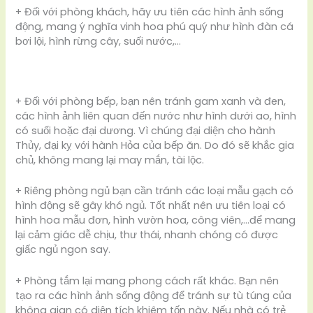
+ Đối với phòng khách, hãy ưu tiên các hình ảnh sống
động, mang ý nghĩa vinh hoa phú quý như hình đàn cá
bơi lội, hình rừng cây, suối nước,…
+ Đối với phòng bếp, bạn nên tránh gam xanh và đen,
các hình ảnh liên quan đến nước như hình dưới ao, hình
có suối hoặc đại dương. Vì chúng đại diện cho hành
Thủy, đại kỵ với hành Hỏa của bếp ăn. Do đó sẽ khắc gia
chủ, không mang lại may mắn, tài lộc.
+ Riêng phòng ngủ bạn cần tránh các loại mẫu gạch có
hình động sẽ gây khó ngủ. Tốt nhất nên ưu tiên loại có
hình hoa mẫu đơn, hình vườn hoa, công viên,…để mang
lại cảm giác dễ chịu, thư thái, nhanh chóng có được
giấc ngủ ngon say.
+ Phòng tắm lại mang phong cách rất khác. Bạn nên
tạo ra các hình ảnh sống động để tránh sự tù túng của
không gian có diện tích khiêm tốn này. Nếu nhà có trẻ