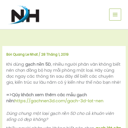
Nhảy
tới
nội
dung
Bởi
Quang Le Nhat
/
28 Tháng 1, 2019
Khi dùng
gạch nền 5D
, nhiều người phân vân không biết
nên chọn đồng bộ hay mỗi phòng một loại. Hãy cùng
đọc ngay các thông tin sau đây để biết các chuyên
gia, kiến trúc sư lâu năm có ý kiến như thế nào bạn nhé!
=>Qúy khách xem thêm các mẫu gạch
nền:
https://gachnen3d.com/gach-3d-lat-nen
Dùng chung một loại gạch nền 5D cho cả khuôn viên
sống có đẹp không?