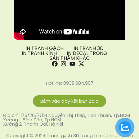
IN TRANH GẠCH
IN TRANH 3D
IN TRANH KÍNH
IN DECAL TRONG
SẢN PHẨM KHÁC
Hotline: 0938.684.997
Bấm vào đây kết bạn Zalo
Địa chỉ: 176/20/7/11B Nguyễn Thị Thập, Tân Thuận, Tp.HCM
Xưởng 1: Bình Tân, Tp.HCM
Xưởng 2: Thanh Oai, Hà Nội
Copyright © 2026 Tranh gạch 3D trang trí nhà mang đến