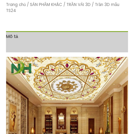
Trang chủ
/
SẢN PHẨM KHÁC
/
TRẦN VẢI 3D
/ Trần 3D mẫu
TS24
Mô tả
Đánh giá (0)