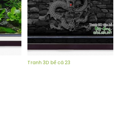
Tranh 3D bể cá 23