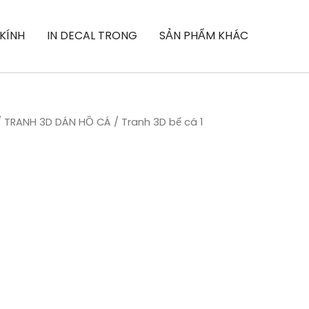
 KÍNH
IN DECAL TRONG
SẢN PHẨM KHÁC
/
TRANH 3D DÁN HỒ CÁ
/ Tranh 3D bể cá 1