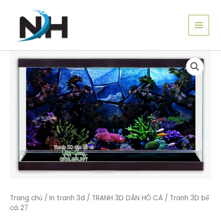
Nhảy
tới
nội
dung
Trang chủ
/
In tranh 3d
/
TRANH 3D DÁN HỒ CÁ
/ Tranh 3D bể
cá 27