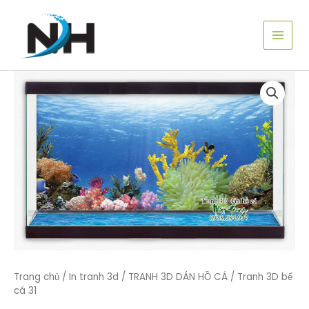
Nhảy
tới
nội
dung
Trang chủ
/
In tranh 3d
/
TRANH 3D DÁN HỒ CÁ
/ Tranh 3D bể
cá 31