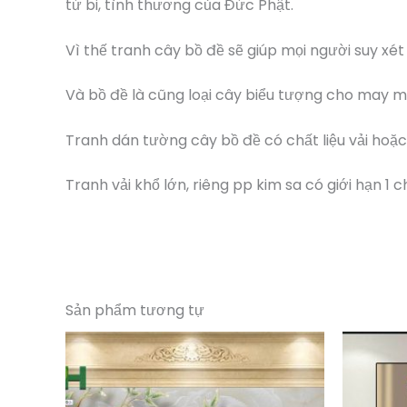
từ bi, tình thương của Đức Phật.
Vì thế tranh cây bồ đề sẽ giúp mọi người suy xét
Và bồ đề là cũng loại cây biểu tượng cho may mắ
Tranh dán tường cây bồ đề có chất liệu vải hoặc
Tranh vải khổ lớn, riêng pp kim sa có giới hạn 1 
Sản phẩm tương tự