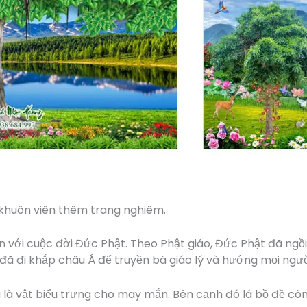
 khuôn viên thêm trang nghiêm.
ền với cuộc đời Đức Phật. Theo Phật giáo, Đức Phật đã ngồ
đã đi khắp châu Á để truyền bá giáo lý và hướng mọi ngườ
 là vật biểu trưng cho may mắn. Bên cạnh đó lá bồ đề còn