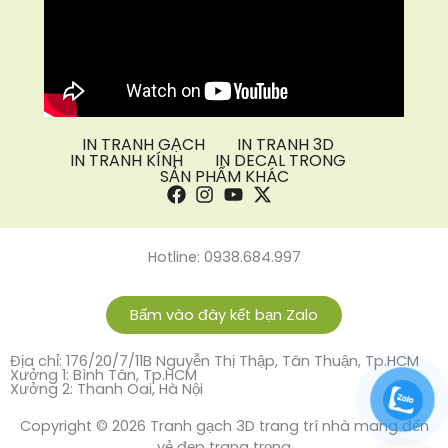
IN TRANH GẠCH
IN TRANH 3D
IN TRANH KÍNH
IN DECAL TRONG
SẢN PHẨM KHÁC
Hotline: 0938.684.997
Bấm vào đây kết bạn Zalo
Địa chỉ: 176/20/7/11B Nguyễn Thị Thập, Tân Thuận, Tp.HCM
Xưởng 1: Bình Tân, Tp.HCM
Xưởng 2: Thanh Oai, Hà Nội
Copyright © 2026 Tranh gạch 3D trang trí nhà mang đến
vẻ đẹp trang trọng