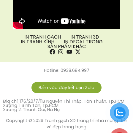
IN TRANH GẠCH
IN TRANH 3D
IN TRANH KÍNH
IN DECAL TRONG
SẢN PHẨM KHÁC
Hotline: 0938.684.997
Bấm vào đây kết bạn Zalo
Địa chỉ: 176/20/7/11B Nguyễn Thị Thập, Tân Thuận, Tp.HCM
Xưởng 1: Bình Tân, Tp.HCM
Xưởng 2: Thanh Oai, Hà Nội
Copyright © 2026 Tranh gạch 3D trang trí nhà mang đến
vẻ đẹp trang trọng