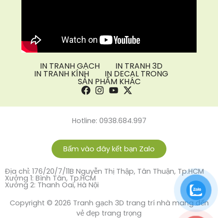
IN TRANH GẠCH
IN TRANH 3D
IN TRANH KÍNH
IN DECAL TRONG
SẢN PHẨM KHÁC
Hotline: 0938.684.997
Bấm vào đây kết bạn Zalo
Địa chỉ: 176/20/7/11B Nguyễn Thị Thập, Tân Thuận, Tp.HCM
Xưởng 1: Bình Tân, Tp.HCM
Xưởng 2: Thanh Oai, Hà Nội
Copyright © 2026 Tranh gạch 3D trang trí nhà mang đến
vẻ đẹp trang trọng