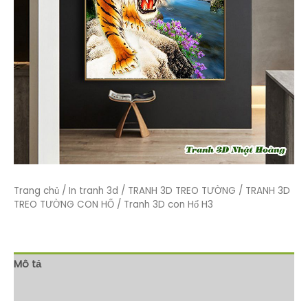
Trang chủ
/
In tranh 3d
/
TRANH 3D TREO TƯỜNG
/
TRANH 3D
TREO TƯỜNG CON HỔ
/ Tranh 3D con Hổ H3
Mô tả
Đánh giá (0)