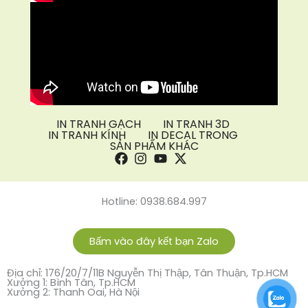
IN TRANH GẠCH
IN TRANH 3D
IN TRANH KÍNH
IN DECAL TRONG
SẢN PHẨM KHÁC
Hotline: 0938.684.997
Bấm vào đây kết bạn Zalo
Địa chỉ: 176/20/7/11B Nguyễn Thị Thập, Tân Thuận, Tp.HCM
Xưởng 1: Bình Tân, Tp.HCM
Xưởng 2: Thanh Oai, Hà Nội