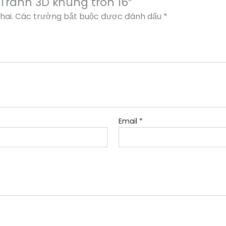
“Tranh 3D khung tròn 16”
hai.
Các trường bắt buộc được đánh dấu
*
Email
*