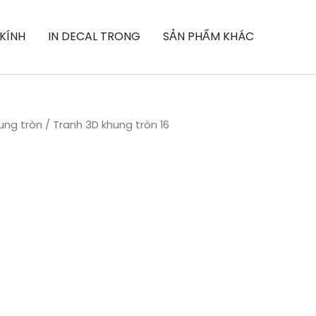
16
số
 KÍNH
IN DECAL TRONG
SẢN PHẨM KHÁC
lượng
ung tròn
/ Tranh 3D khung tròn 16