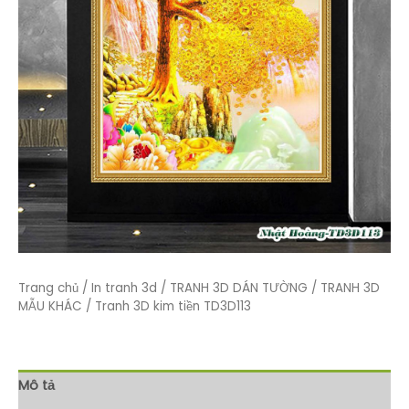
Trang chủ
/
In tranh 3d
/
TRANH 3D DÁN TƯỜNG
/
TRANH 3D
MẪU KHÁC
/ Tranh 3D kim tiền TD3D113
Mô tả