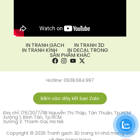
IN TRANH GẠCH
IN TRANH 3D
IN TRANH KÍNH
IN DECAL TRONG
SẢN PHẨM KHÁC
Hotline: 0938.684.997
Bấm vào đây kết bạn Zalo
Địa chỉ: 176/20/7/11B Nguyễn Thị Thập, Tân Thuận, Tp.HCM
Xưởng 1: Bình Tân, Tp.HCM
Xưởng 2: Thanh Oai, Hà Nội
Copyright © 2026 Tranh gạch 3D trang trí nhà mang đến
vẻ đẹp trang trọng