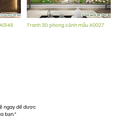
A0149
Tranh 3D phong cảnh mẫu A0027
hệ ngay để được
a bạn.”