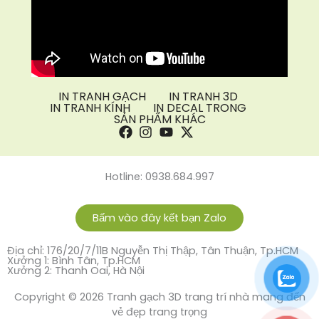
IN TRANH GẠCH
IN TRANH 3D
IN TRANH KÍNH
IN DECAL TRONG
SẢN PHẨM KHÁC
Hotline: 0938.684.997
Bấm vào đây kết bạn Zalo
Địa chỉ: 176/20/7/11B Nguyễn Thị Thập, Tân Thuận, Tp.HCM
Xưởng 1: Bình Tân, Tp.HCM
Xưởng 2: Thanh Oai, Hà Nội
Copyright © 2026 Tranh gạch 3D trang trí nhà mang đến
vẻ đẹp trang trọng