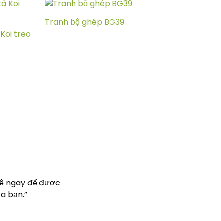
Tranh bộ ghép BG39
Koi treo
hệ ngay để được
a bạn.”