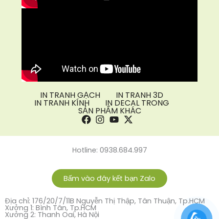
IN TRANH GẠCH
IN TRANH 3D
IN TRANH KÍNH
IN DECAL TRONG
SẢN PHẨM KHÁC
Hotline: 0938.684.997
Bấm vào đây kết bạn Zalo
Địa chỉ: 176/20/7/11B Nguyễn Thị Thập, Tân Thuận, Tp.HCM
Xưởng 1: Bình Tân, Tp.HCM
Xưởng 2: Thanh Oai, Hà Nội