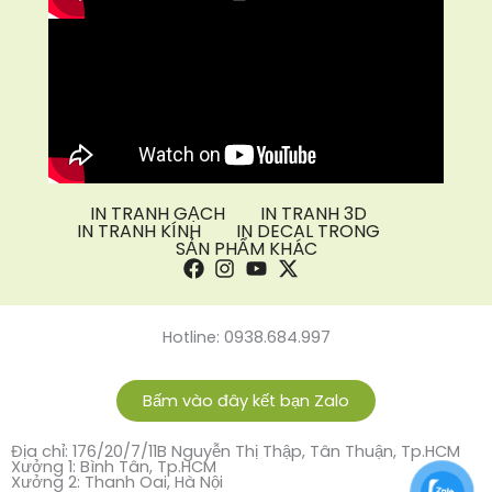
IN TRANH GẠCH
IN TRANH 3D
IN TRANH KÍNH
IN DECAL TRONG
SẢN PHẨM KHÁC
Hotline: 0938.684.997
Bấm vào đây kết bạn Zalo
Địa chỉ: 176/20/7/11B Nguyễn Thị Thập, Tân Thuận, Tp.HCM
Xưởng 1: Bình Tân, Tp.HCM
Xưởng 2: Thanh Oai, Hà Nội