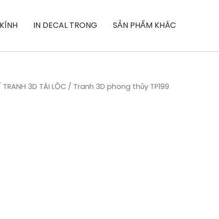
 KÍNH
IN DECAL TRONG
SẢN PHẨM KHÁC
/
TRANH 3D TÀI LỘC
/ Tranh 3D phong thủy TP199