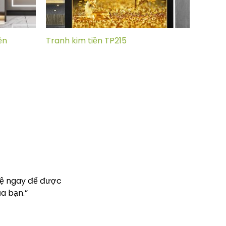
ền
Tranh kim tiền TP215
hệ ngay để được
a bạn.”