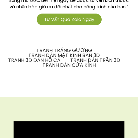
sống mơ ước. Liên hệ ngay để được tư vấn kích thước
và nhận báo giá ưu đãi nhất cho công trình của bạn.”
Tư Vấn Qua Zalo Ngay
TRANH TRÁNG GƯƠNG
TRANH DÁN MẶT KÍNH BÀN 3D
TRANH 3D DÁN HỒ CÁ
TRANH DÁN TRẦN 3D
TRANH DÁN CỬA KÍNH