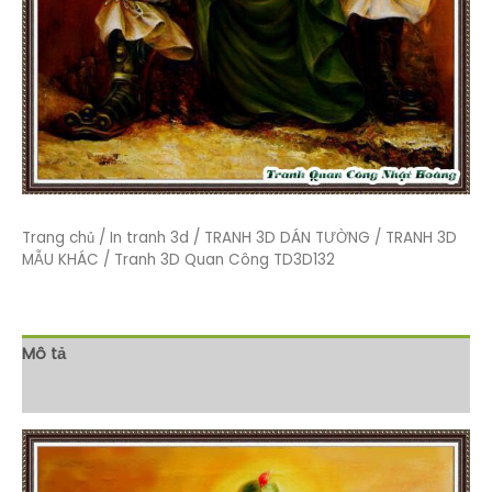
Trang chủ
/
In tranh 3d
/
TRANH 3D DÁN TƯỜNG
/
TRANH 3D
MẪU KHÁC
/ Tranh 3D Quan Công TD3D132
Mô tả
Đánh giá (0)