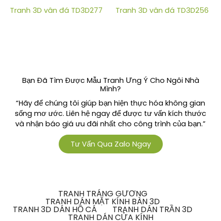
Tranh 3D vân đá TD3D277
Tranh 3D vân đá TD3D256
Bạn Đã Tìm Được Mẫu Tranh Ưng Ý Cho Ngôi Nhà
Mình?
“Hãy để chúng tôi giúp bạn hiện thực hóa không gian
sống mơ ước. Liên hệ ngay để được tư vấn kích thước
và nhận báo giá ưu đãi nhất cho công trình của bạn.”
Tư Vấn Qua Zalo Ngay
TRANH TRÁNG GƯƠNG
TRANH DÁN MẶT KÍNH BÀN 3D
TRANH 3D DÁN HỒ CÁ
TRANH DÁN TRẦN 3D
TRANH DÁN CỬA KÍNH