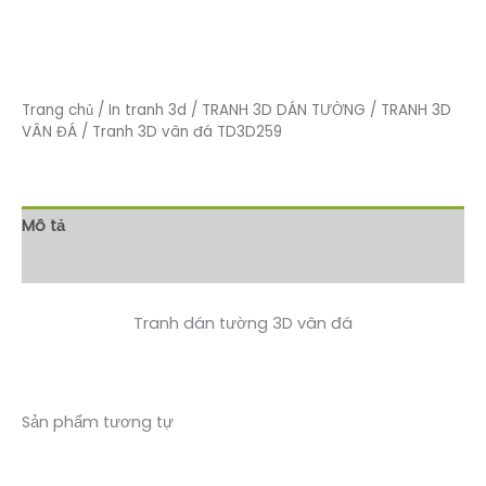
Trang chủ
/
In tranh 3d
/
TRANH 3D DÁN TƯỜNG
/
TRANH 3D
VÂN ĐÁ
/ Tranh 3D vân đá TD3D259
Mô tả
Đánh giá (0)
Tranh dán tường 3D vân đá
Sản phẩm tương tự