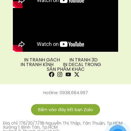
IN TRANH GẠCH
IN TRANH 3D
IN TRANH KÍNH
IN DECAL TRONG
SẢN PHẨM KHÁC
Hotline: 0938.684.997
Bấm vào đây kết bạn Zalo
Địa chỉ: 176/20/7/11B Nguyễn Thị Thập, Tân Thuận, Tp.HCM
Xưởng 1: Bình Tân, Tp.HCM