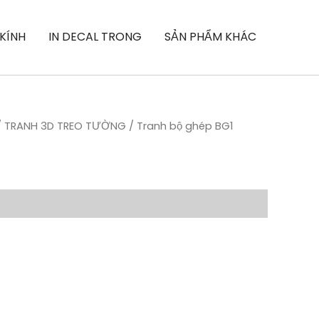
 KÍNH
IN DECAL TRONG
SẢN PHẨM KHÁC
/
TRANH 3D TREO TƯỜNG
/ Tranh bộ ghép BG1