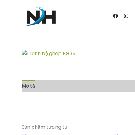
Nhảy
tới
nội
dung
Mô tả
Đánh giá (0)
Sản phẩm tương tự