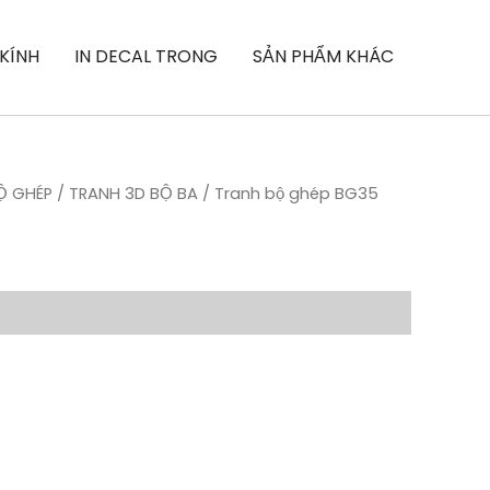
 KÍNH
IN DECAL TRONG
SẢN PHẨM KHÁC
Ộ GHÉP
/
TRANH 3D BỘ BA
/ Tranh bộ ghép BG35