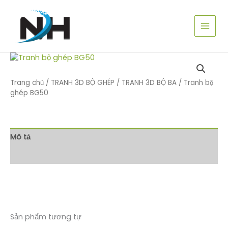
Nhảy
tới
nội
dung
Trang chủ
/
TRANH 3D BỘ GHÉP
/
TRANH 3D BỘ BA
/ Tranh bộ
ghép BG50
Mô tả
Đánh giá (0)
Sản phẩm tương tự