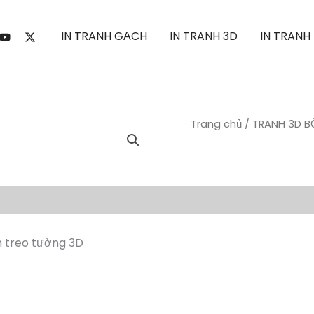
IN TRANH GẠCH
IN TRANH 3D
IN TRANH
Trang chủ
/
TRANH 3D B
 treo tường 3D