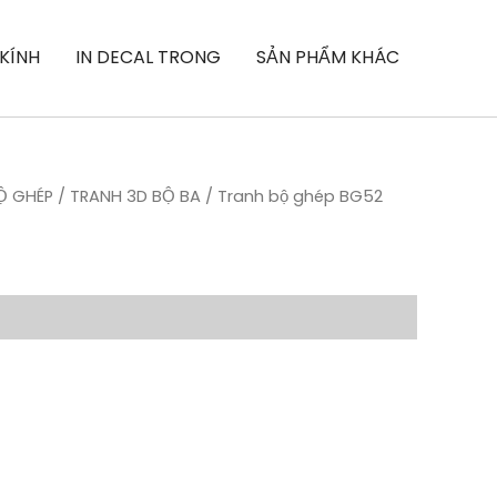
 KÍNH
IN DECAL TRONG
SẢN PHẨM KHÁC
Ộ GHÉP
/
TRANH 3D BỘ BA
/ Tranh bộ ghép BG52