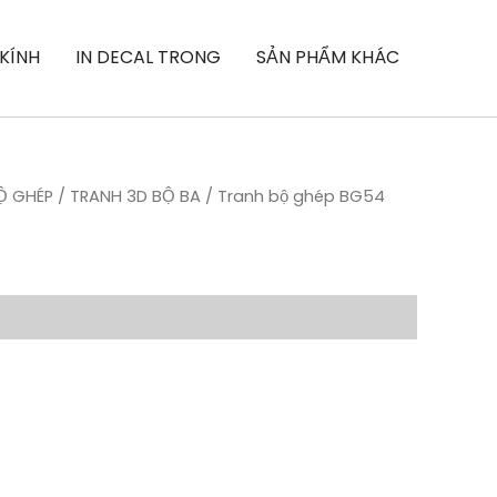
 KÍNH
IN DECAL TRONG
SẢN PHẨM KHÁC
Ộ GHÉP
/
TRANH 3D BỘ BA
/ Tranh bộ ghép BG54