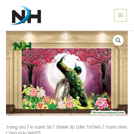
Nhảy
tới
nội
dung
Trang chủ
/
In tranh 3d
/
TRANH 3D DÁN TƯỜNG
/ Tranh chim
Công mẫu NHS03