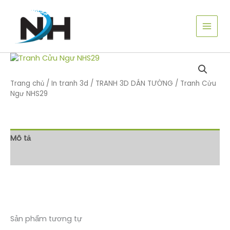
Nhảy
tới
nội
dung
Trang chủ
/
In tranh 3d
/
TRANH 3D DÁN TƯỜNG
/ Tranh Cửu
Ngư NHS29
Mô tả
Đánh giá (0)
Sản phẩm tương tự