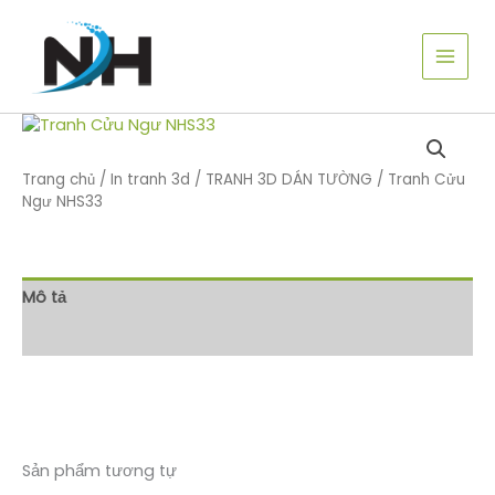
Nhảy
tới
nội
dung
Trang chủ
/
In tranh 3d
/
TRANH 3D DÁN TƯỜNG
/ Tranh Cửu
Ngư NHS33
Mô tả
Đánh giá (0)
Sản phẩm tương tự