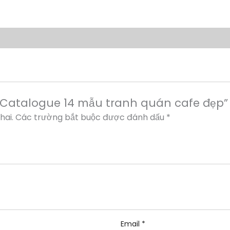
 “Catalogue 14 mẫu tranh quán cafe đẹp”
hai.
Các trường bắt buộc được đánh dấu
*
Email
*