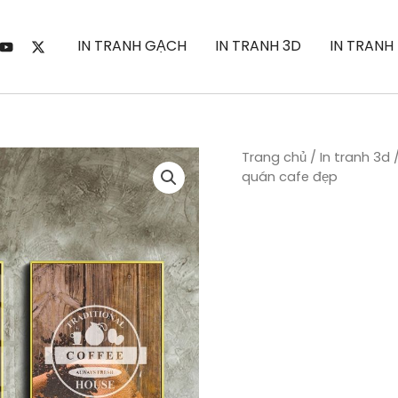
IN TRANH GẠCH
IN TRANH 3D
IN TRANH
Trang chủ
/
In tranh 3d
quán cafe đẹp