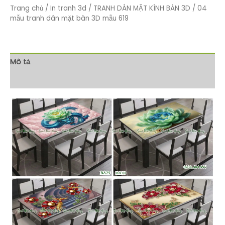
Trang chủ
/
In tranh 3d
/
TRANH DÁN MẶT KÍNH BÀN 3D
/ 04
mẫu tranh dán mặt bàn 3D mẫu 619
Mô tả
Đánh giá (0)