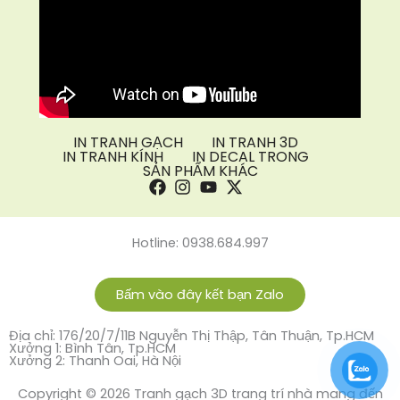
IN TRANH GẠCH
IN TRANH 3D
IN TRANH KÍNH
IN DECAL TRONG
SẢN PHẨM KHÁC
Hotline: 0938.684.997
Bấm vào đây kết bạn Zalo
Địa chỉ: 176/20/7/11B Nguyễn Thị Thập, Tân Thuận, Tp.HCM
Xưởng 1: Bình Tân, Tp.HCM
Xưởng 2: Thanh Oai, Hà Nội
Copyright © 2026 Tranh gạch 3D trang trí nhà mang đến