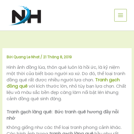
Nhảy
tới
nội
dung
Bởi
Quang Le Nhat
/
21 Tháng 8, 2019
Hình ảnh đồng lúa, thôn quê luôn là hồi ức, là kỷ niệm
một thời của biết bao người xa xứ. Do đó, thể loại tranh
đồng quê rất được nhiều người lựa chọn.
Tranh gạch
đồng quê
với kích thước lớn, nhỏ tùy bạn lựa chọn. Chất
liệu và màu sắc bền đẹp càng làm nổi bật lên khung
cảnh đồng quê sinh động.
Tranh gạch làng quê: Bức tranh quê hương đầy nỗi
nhớ
Không giống như các thể loại tranh phong cảnh khác.
Các hình ảnh trong
tranh gạch làng quê
hầu như rất