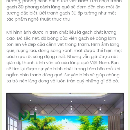
hương, phong cảnh đất nước Việt Nam. Lựa chọn
tranh
gạch 3D phong cảnh làng quê
sẽ đem đến cho một ấn
tượng đặc biệt. Bởi tranh gạch 3D ốp tường như một
tác phẩm nghệ thuật thực thụ.
Khi hình ảnh được in trên chất liệu là gạch chất lượng
cao. Độ sắc nét, độ bóng của viên gạch sẽ càng làm
tôn lên vẻ đẹp của cảnh vật trong tranh. Hình ảnh làng
quê, ruộng lúa, dòng sông xanh mát được thể hiện một
cách rực rỡ, sống động nhất. Nhưng vẫn giữ được nét
giản dị, thanh bình vốn có của làng quê Việt Nam. Bạn
sẽ tìm lại được sự yên bình nhất trong tâm hồn mỗi khi
ngắm nhìn tranh đồng quê. Sự yên bình sẽ giúp chúng
ta trở nên lắng đọng và luôn trân quý những gì đã có.