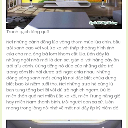
Tranh gạch làng quê
Nơi những cánh đồng lúa vàng thơm mùa lúa chín, bầu
trời xanh cao vời vợi. Xa xa với thấp thoáng hình ảnh
của cha mẹ, ông bà lom khom cắt lúa. Bên đây là
những ngôi nhà mái lá đơn sơ, giản dị với hàng cây ăn
trái trĩu cành. Cùng tiếng nô đùa của những đứa trẻ
trong xóm khi hái được trái ngọt chia nhau. Những
dòng sông xanh mát cũng là nơi đặc biệt chứa đựng
biết bao kỷ niệm tuổi thơ. Nơi những trưa hè cùng lũ
bạn tung tăng bơi lội với đủ trò nghịch ngợm. Dù là
miền thôn quê nơi miền Bắc xa xôi, miền Trung nắng gió
hay miền Nam thanh bình. Mỗi người con xa xứ, luôn
mang trong lòng nỗi nhớ về một nơi đầy ắp kỷ niệm đó.