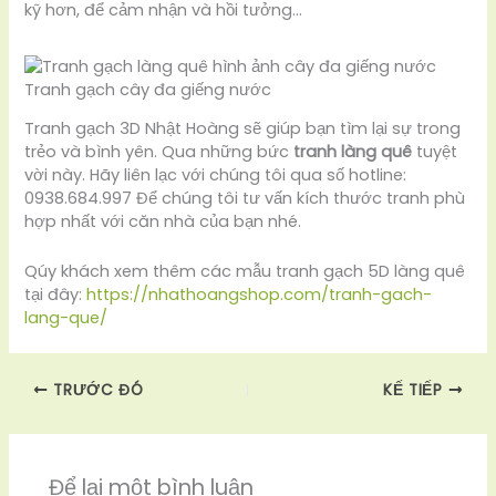
kỹ hơn, để cảm nhận và hồi tưởng…
Tranh gạch cây đa giếng nước
Tranh gạch 3D Nhật Hoàng sẽ giúp bạn tìm lại sự trong
trẻo và bình yên. Qua những bức
tranh làng quê
tuyệt
vời này. Hãy liên lạc với chúng tôi qua số hotline:
0938.684.997 Để chúng tôi tư vấn kích thước tranh phù
hợp nhất với căn nhà của bạn nhé.
Qúy khách xem thêm các mẫu tranh gạch 5D làng quê
tại đây:
https://nhathoangshop.com/tranh-gach-
lang-que/
TRƯỚC ĐÓ
KẾ TIẾP
Để lại một bình luận