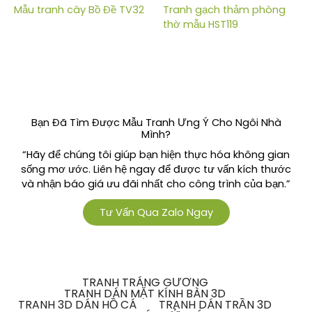
Mẫu tranh cây Bồ Đề TV32
Tranh gạch thảm phòng
thờ mẫu HST119
Bạn Đã Tìm Được Mẫu Tranh Ưng Ý Cho Ngôi Nhà
Mình?
“Hãy để chúng tôi giúp bạn hiện thực hóa không gian
sống mơ ước. Liên hệ ngay để được tư vấn kích thước
và nhận báo giá ưu đãi nhất cho công trình của bạn.”
Tư Vấn Qua Zalo Ngay
TRANH TRÁNG GƯƠNG
TRANH DÁN MẶT KÍNH BÀN 3D
TRANH 3D DÁN HỒ CÁ
TRANH DÁN TRẦN 3D