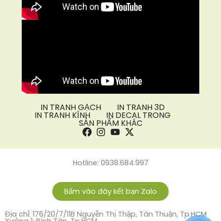
IN TRANH GẠCH
IN TRANH 3D
IN TRANH KÍNH
IN DECAL TRONG
SẢN PHẨM KHÁC
Hotline: 0938.684.997
Bấm vào đây kết bạn Zalo
Địa chỉ: 176/20/7/11B Nguyễn Thị Thập, Tân Thuận, Tp.HCM