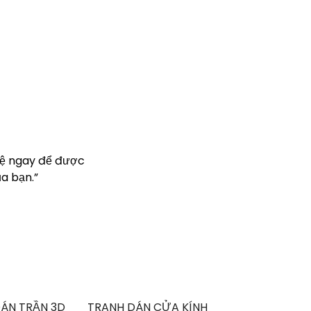
hệ ngay để được
a bạn.”
ÁN TRẦN 3D
TRANH DÁN CỬA KÍNH