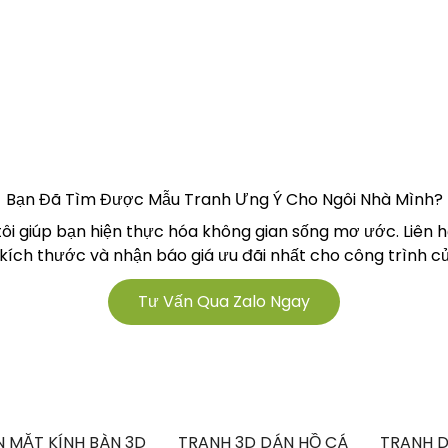
Bạn Đã Tìm Được Mẫu Tranh Ưng Ý Cho Ngôi Nhà Mình?
tôi giúp bạn hiện thực hóa không gian sống mơ ước. Liên 
 kích thước và nhận báo giá ưu đãi nhất cho công trình củ
Tư Vấn Qua Zalo Ngay
 MẶT KÍNH BÀN 3D
TRANH 3D DÁN HỒ CÁ
TRANH D