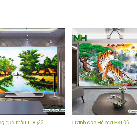
ng quê mẫu TDQ32
Tranh con Hổ mã HST06