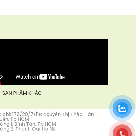
SẢN PHẨM KHÁC
a chỉ: 176/20/7/11B Nguyễn Thị Thập, Tân
uận, Tp.HCM
ởng 1: Bình Tân, Tp.HCM
ởng 2: Thanh Oai, Hà Nội