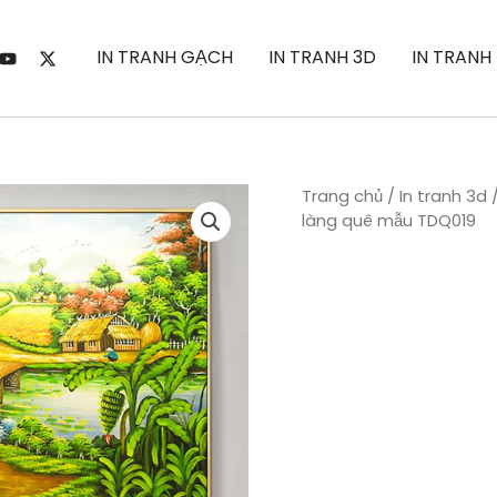
IN TRANH GẠCH
IN TRANH 3D
IN TRANH
Trang chủ
/
In tranh 3d
làng quê mẫu TDQ019