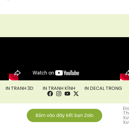
IN TRANH 3D
IN TRANH KÍNH
IN DECAL TRONG
Đị
Th
Bấm vào đây kết bạn Zalo
Xư
Xư