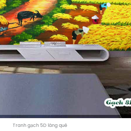
Tranh gạch 5D làng quê