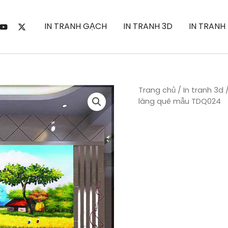
IN TRANH GẠCH
IN TRANH 3D
IN TRANH
Trang chủ
/
In tranh 3d
làng quê mẫu TDQ024