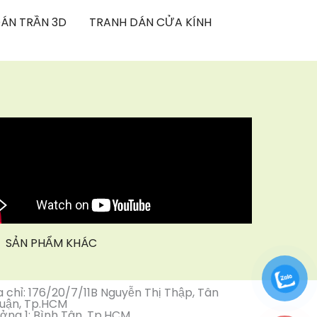
ÁN TRẦN 3D
TRANH DÁN CỬA KÍNH
SẢN PHẨM KHÁC
a chỉ: 176/20/7/11B Nguyễn Thị Thập, Tân
uận, Tp.HCM
ởng 1: Bình Tân, Tp.HCM