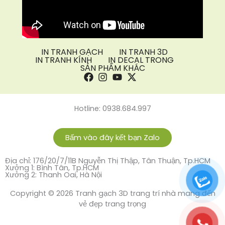
IN TRANH GẠCH
IN TRANH 3D
IN TRANH KÍNH
IN DECAL TRONG
SẢN PHẨM KHÁC
Hotline: 0938.684.997
Bấm vào đây kết bạn Zalo
Địa chỉ: 176/20/7/11B Nguyễn Thị Thập, Tân Thuận, Tp.HCM
Xưởng 1: Bình Tân, Tp.HCM
Xưởng 2: Thanh Oai, Hà Nội
Copyright © 2026 Tranh gạch 3D trang trí nhà mang đến
vẻ đẹp trang trọng