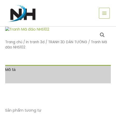
Nhảy
tới
nội
dung
Trang chủ
/
In tranh 3d
/
TRANH 3D DÁN TƯỜNG
/ Tranh Mã
đáo NHS102
Mô tả
Đánh giá (0)
Sản phẩm tương tự