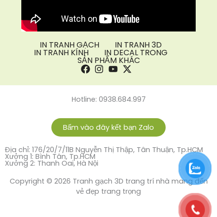
IN TRANH GẠCH
IN TRANH 3D
IN TRANH KÍNH
IN DECAL TRONG
SẢN PHẨM KHÁC
Hotline: 0938.684.997
Bấm vào đây kết bạn Zalo
Địa chỉ: 176/20/7/11B Nguyễn Thị Thập, Tân Thuận, Tp.HCM
Xưởng 1: Bình Tân, Tp.HCM
Xưởng 2: Thanh Oai, Hà Nội
Copyright © 2026 Tranh gạch 3D trang trí nhà mang đến
vẻ đẹp trang trọng