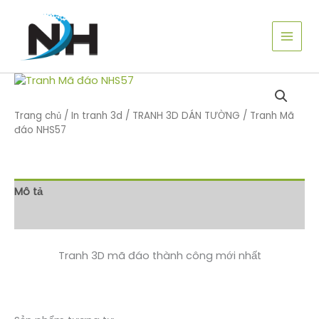
Nhảy
tới
nội
dung
Trang chủ
/
In tranh 3d
/
TRANH 3D DÁN TƯỜNG
/ Tranh Mã
đáo NHS57
Mô tả
Đánh giá (0)
Tranh 3D mã đáo thành công mới nhất