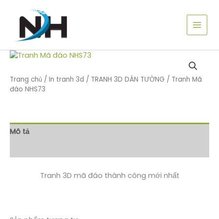
Nhảy
tới
nội
dung
Trang chủ
/
In tranh 3d
/
TRANH 3D DÁN TƯỜNG
/ Tranh Mã
đáo NHS73
Mô tả
Đánh giá (0)
Tranh 3D mã đáo thành công mới nhất