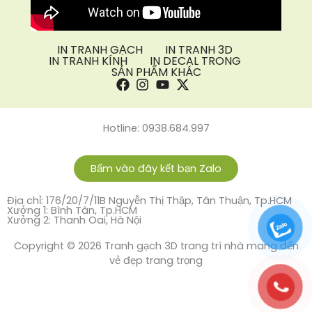
IN TRANH GẠCH
IN TRANH 3D
IN TRANH KÍNH
IN DECAL TRONG
SẢN PHẨM KHÁC
Hotline: 0938.684.997
Bấm vào đây kết bạn Zalo
Địa chỉ: 176/20/7/11B Nguyễn Thị Thập, Tân Thuận, Tp.HCM
Xưởng 1: Bình Tân, Tp.HCM
Xưởng 2: Thanh Oai, Hà Nội
Copyright © 2026 Tranh gạch 3D trang trí nhà mang đến
vẻ đẹp trang trọng