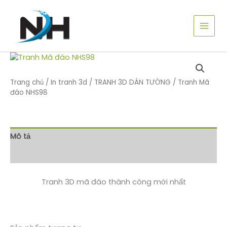
Nhảy
tới
nội
dung
Trang chủ
/
In tranh 3d
/
TRANH 3D DÁN TƯỜNG
/ Tranh Mã
đáo NHS98
Mô tả
Đánh giá (0)
Tranh 3D mã đáo thành công mới nhất