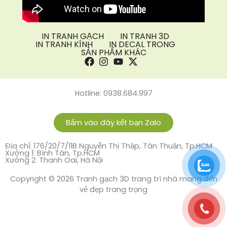
IN TRANH GẠCH
IN TRANH 3D
IN TRANH KÍNH
IN DECAL TRONG
SẢN PHẨM KHÁC
Hotline: 0938.684.997
Bấm vào đây kết bạn Zalo
Địa chỉ: 176/20/7/11B Nguyễn Thị Thập, Tân Thuận, Tp.HCM
Xưởng 1: Bình Tân, Tp.HCM
Xưởng 2: Thanh Oai, Hà Nội
Copyright © 2026 Tranh gạch 3D trang trí nhà mang đến
vẻ đẹp trang trọng