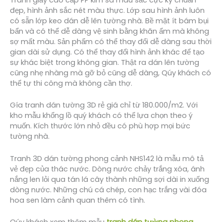
đẹp, hình ảnh sắc nét màu thực. Lớp sau hình ảnh luôn
có sẵn lớp keo dán dễ lên tường nhà. Bề mặt ít bám bụi
bẩn và có thể dễ dàng vệ sinh bằng khăn ẩm mà không
sợ mất màu. Sản phẩm có thể thay đổi dễ dàng sau thời
gian dài sử dụng. Có thể thay đổi hình ảnh khác để tạo
sự khác biệt trong không gian. Thật ra dán lên tường
cũng nhẹ nhàng mà gỡ bỏ cũng dễ dàng, Qúy khách có
thể tự thi công mà không cần thợ.
Gía tranh dán tường 3D rẻ giá chỉ từ 180.000/m2. Với
kho mẫu khổng lồ quý khách có thể lựa chọn theo ý
muốn. Kích thước lớn nhỏ đều có phù hợp mọi bức
tường nhà.
Tranh 3D dán tường phong cảnh NHS142 là mẫu mô tả
vẻ đẹp của thác nước. Dòng nước chảy trắng xóa, ánh
nắng len lỏi qua tán lá cây thành những sợi dài in xuống
dòng nước. Những chú cá chép, con hạc trắng vài đóa
hoa sen làm cảnh quan thêm có tình.