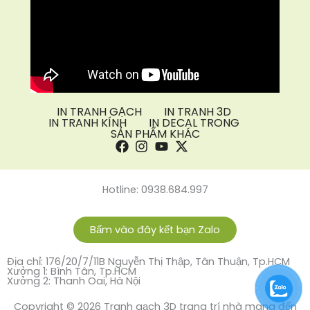
IN TRANH GẠCH
IN TRANH 3D
IN TRANH KÍNH
IN DECAL TRONG
SẢN PHẨM KHÁC
Hotline: 0938.684.997
Bấm vào đây kết bạn Zalo
Địa chỉ: 176/20/7/11B Nguyễn Thị Thập, Tân Thuận, Tp.HCM
Xưởng 1: Bình Tân, Tp.HCM
Xưởng 2: Thanh Oai, Hà Nội
Copyright © 2026 Tranh gạch 3D trang trí nhà mang đến