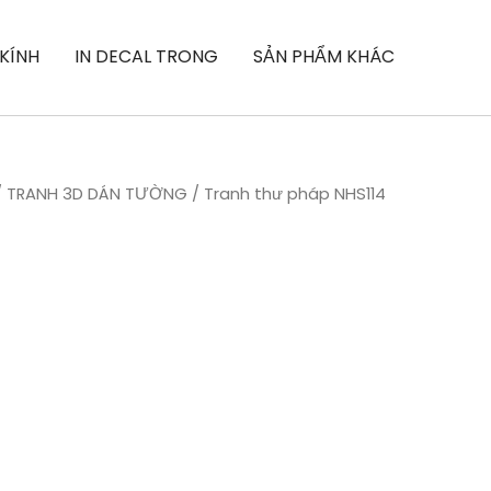
 KÍNH
IN DECAL TRONG
SẢN PHẨM KHÁC
/
TRANH 3D DÁN TƯỜNG
/ Tranh thư pháp NHS114