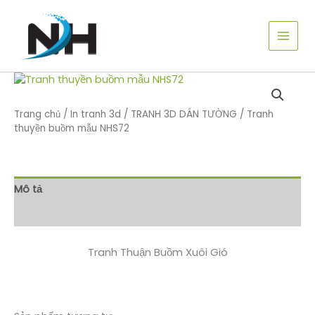
Nhảy
tới
nội
dung
Trang chủ
/
In tranh 3d
/
TRANH 3D DÁN TƯỜNG
/ Tranh
thuyền buồm mẫu NHS72
Mô tả
Đánh giá (0)
Tranh Thuận Buồm Xuôi Gió