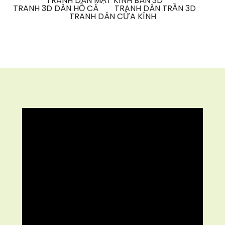
TRANH DÁN MẶT KÍNH BÀN 3D
TRANH 3D DÁN HỒ CÁ
TRANH DÁN TRẦN 3D
TRANH DÁN CỬA KÍNH